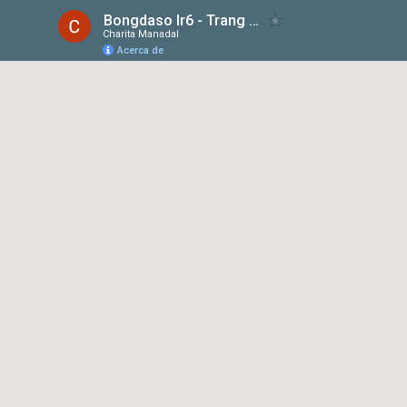
Bongdaso Ir6 - Trang Cập Nhật Dữ Liệu Kết Quả Bóng Đá Số Trực Tiếp
Charita Manadal
Acerca de