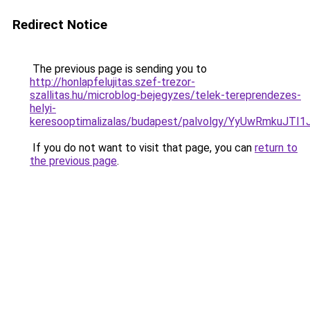
Redirect Notice
The previous page is sending you to
http://honlapfelujitas.szef-trezor-
szallitas.hu/microblog-bejegyzes/telek-tereprendezes-
helyi-
keresooptimalizalas/budapest/palvolgy/YyUwRmku
If you do not want to visit that page, you can
return to
the previous page
.