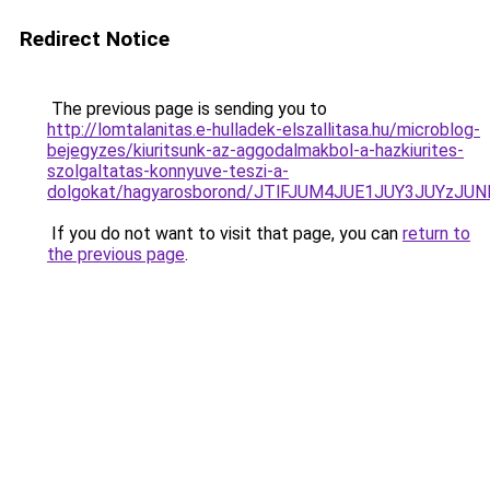
Redirect Notice
The previous page is sending you to
http://lomtalanitas.e-hulladek-elszallitasa.hu/microblog-
bejegyzes/kiuritsunk-az-aggodalmakbol-a-hazkiurites-
szolgaltatas-konnyuve-teszi-a-
dolgokat/hagyarosborond/JTlFJUM4JUE1JUY3JUYzJU
If you do not want to visit that page, you can
return to
the previous page
.