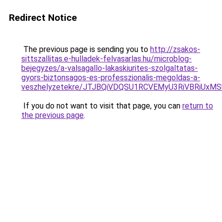
Redirect Notice
The previous page is sending you to
http://zsakos-
sittszallitas.e-hulladek-felvasarlas.hu/microblog-
bejegyzes/a-valsagallo-lakaskiurites-szolgaltatas-
gyors-biztonsagos-es-professzionalis-megoldas-a-
veszhelyzetekre/JTJBQiVDQSU1RCVEMyU3RiVBRiU
If you do not want to visit that page, you can
return to
the previous page
.