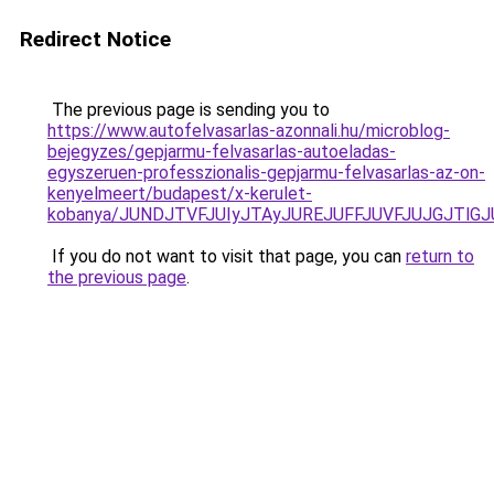
Redirect Notice
The previous page is sending you to
https://www.autofelvasarlas-azonnali.hu/microblog-
bejegyzes/gepjarmu-felvasarlas-autoeladas-
egyszeruen-professzionalis-gepjarmu-felvasarlas-az-on-
kenyelmeert/budapest/x-kerulet-
kobanya/JUNDJTVFJUIyJTAyJUREJUFFJUVFJUJGJTlG
If you do not want to visit that page, you can
return to
the previous page
.