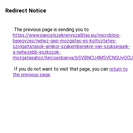
Redirect Notice
The previous page is sending you to
https://www.pancelszekrenyszallitas.eu/microblog-
bejegyzes/nehez-gep-mozgatas-es-koltoztetes-
szolgaltatasok-amikor-szakemberekre-van-szuksegunk-
a-nehezebb-eszkozok-
mozgatasahoz/kincsesbanya/bSVBNCU4MSVCNSUyO
If you do not want to visit that page, you can
return to
the previous page
.