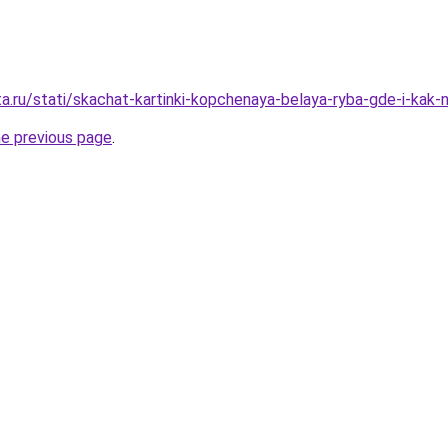
a.ru/stati/skachat-kartinki-kopchenaya-belaya-ryba-gde-i-kak-n
he previous page
.